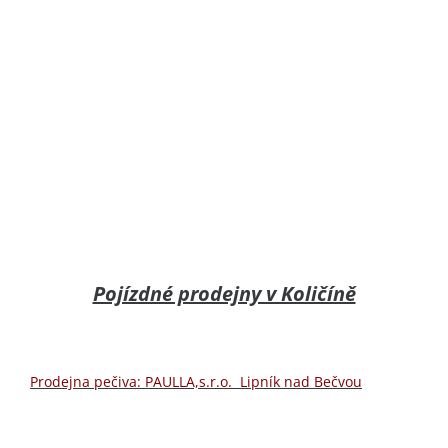
Pojízdné prodejny v Količíně
Prodejna pečiva: PAULLA,s.r.o. Lipník nad Bečvou