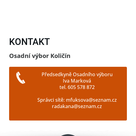
KONTAKT
Osadní výbor Količín
Předsedkyně Osadního výboru
Iva Marková
tel. 605 578 872
Správci sítě: mfuksova@seznam.cz
radakana@seznam.cz