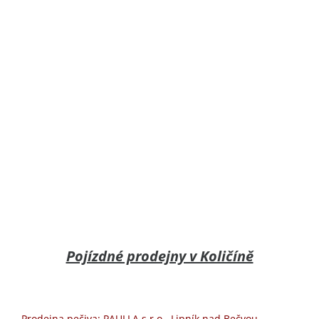
Pojízdné prodejny v Količíně
Prodejna pečiva: PAULLA,s.r.o. Lipník nad Bečvou