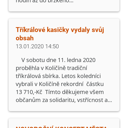
hodin až do brzkého...
Tříkrálové kasičky vydaly svůj
obsah
13.01.2020 14:50
V sobotu dne 11. ledna 2020
proběhla v Količíně tradiční
tříkrálová sbírka. Letos koledníci
vybrali v Količíně rekordní částku
13 710,-Kč Tímto děkujeme všem
občanům za solidaritu, vstřícnost a...