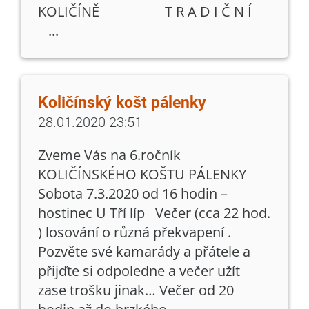
KOLIČÍNĚ T R A D I Č N Í
...
Količínský košt pálenky
28.01.2020 23:51
Zveme Vás na 6.ročník
KOLIČÍNSKÉHO KOŠTU PÁLENKY
Sobota 7.3.2020 od 16 hodin –
hostinec U Tří líp Večer (cca 22 hod.
) losování o různá překvapení .
Pozvěte své kamarády a přátele a
přijďte si odpoledne a večer užít
zase trošku jinak… Večer od 20