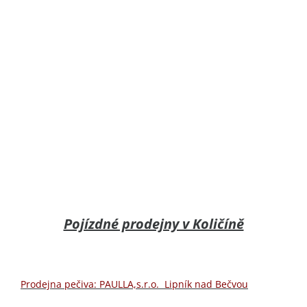
Pojízdné prodejny v Količíně
Prodejna pečiva: PAULLA,s.r.o. Lipník nad Bečvou