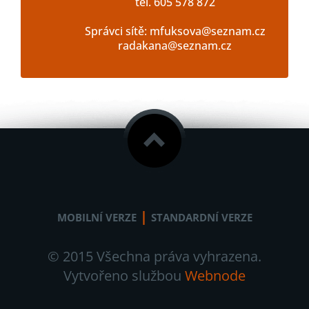
tel. 605 578 872
Správci sítě: mfuksova@seznam.cz
radakana@seznam.cz
|
MOBILNÍ VERZE
STANDARDNÍ VERZE
© 2015 Všechna práva vyhrazena.
Vytvořeno službou
Webnode