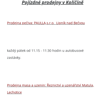
Pojízdné prodejny v Količíně
Prodejna pečiva: PAULLA,s.r.o. Lipník nad Bečvou
každý pátek od 11.15 - 11:30 hodin u autobusové
zastávky.
Prodejna masa a uzenin: Řeznictví a uzenářství Matula,
Lechotice