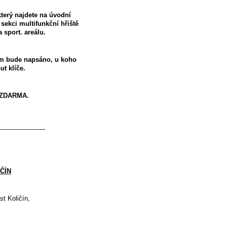
terý najdete na úvodní
sekci multifunkční hřiště
a sport. areálu.
m bude napsáno, u koho
t klíče.
ě ZDARMA.
-----------------------
ČÍN
st Količín,