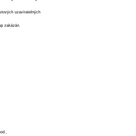
stových uzavíratelných
up zakázán.
od.,