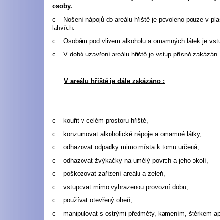
osoby.
o Nošení nápojů do areálu hřiště je povoleno pouze v pla
lahvích.
o Osobám pod vlivem alkoholu a omamných látek je vst
o V době uzavření areálu hřiště je vstup přísně zakázán.
V areálu hřiště je dále zakázáno :
o kouřit v celém prostoru hřiště,
o konzumovat alkoholické nápoje a omamné látky,
o odhazovat odpadky mimo místa k tomu určená,
o odhazovat žvýkačky na umělý povrch a jeho okolí,
o poškozovat zařízení areálu a zeleň,
o vstupovat mimo vyhrazenou provozní dobu,
o používat otevřený oheň,
o manipulovat s ostrými předměty, kamením, štěrkem ap