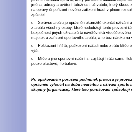
jména, adresy a ověření totožnosti uživatele, který škodu 
na opravy či pořízení nového zařízení hradí v plném rozsah
způsobil.
o Správce areálu je oprávněn okamžitě ukončit užívání a
z areálu všechny osoby, které nedodržují tento provozní řá
bezpečnost jiných uživatelů či návštěvníků víceúčelového 
majetek a zařízení sportovního areálu, a to bez nároku na 
o Poškození hřiště, poškození nářadí nebo ztrátu klíče bu
výši.
o Míče a jiné sportovní náčiní si zajišťují hráči sami. H
pouze plastové, florbalové.
Při opakovaném porušení podmínek provozu je provoz
oprávněn vyloučit na dobu neurčitou z užívání sportov
skupiny (organizace), které toto porušování způsobují 