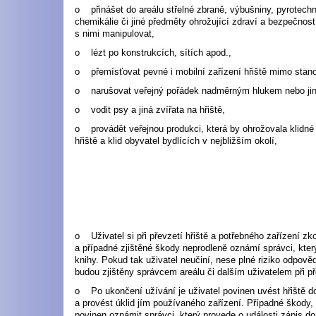
o přinášet do areálu střelné zbraně, výbušniny, pyrotechni
chemikálie či jiné předměty ohrožující zdraví a bezpečno
s nimi manipulovat,
o lézt po konstrukcích, sítích apod.,
o přemísťovat pevné i mobilní zařízení hřiště mimo stan
o narušovat veřejný pořádek nadměrným hlukem nebo j
o vodit psy a jiná zvířata na hřiště,
o provádět veřejnou produkci, která by ohrožovala klidné
hřiště a klid obyvatel bydlících v nejbližším okolí,
o Uživatel si při převzetí hřiště a potřebného zařízení zkon
a případné zjištěné škody neprodleně oznámí správci, kter
knihy. Pokud tak uživatel neučiní, nese plné riziko odpově
budou zjištěny správcem areálu či dalším uživatelem při pře
o Po ukončení užívání je uživatel povinen uvést hřiště d
a provést úklid jím používaného zařízení. Případné škody, 
povinen oznámit správci, který provede o události zápis do