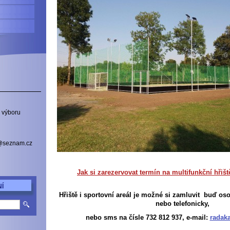
 výboru
a@seznam.cz
Jak si zarezervovat termín na multifunkční hřišt
Í
Hřiště i sportovní areál je možné si zamluvit buď oso
nebo telefonicky,
nebo sms na čísle 732 812 937, e-mail:
radak