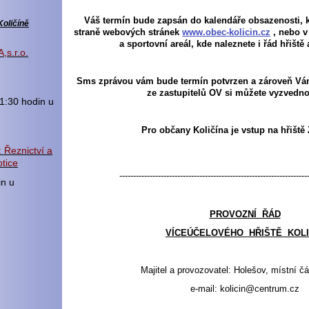
Váš termín bude zapsán do kalendáře obsazenosti, k
Količíně
straně webových stránek
www.obec-kolicin.cz
, nebo v 
a sportovní areál, kde naleznete i řád hřiště 
,s.r.o.
Sms zprávou vám bude termín potvrzen a zároveň Vá
ze zastupitelů OV si můžete vyzvednou
1:30 hodin u
Pro občany Količína je vstup na hřišt
 Řeznictví a
tice
--------------------------------------------------------------------
in u
PROVOZNÍ ŘÁD
VÍCEÚČELOVÉHO HŘIŠTĚ KOLI
Majitel a provozovatel: Holešov, místní čá
e-mail: kolicin@centrum.cz