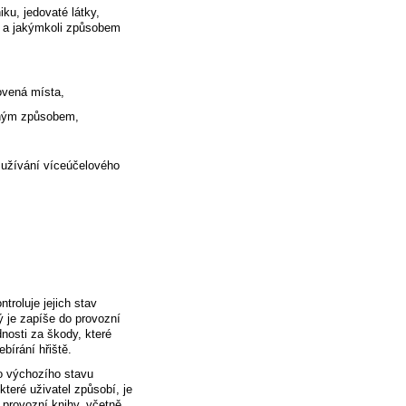
ku, jedovaté látky,
st a jakýmkoli způsobem
ovená místa,
iným způsobem,
 užívání víceúčelového
troluje jejich stav
ý je zapíše do provozní
dnosti za škody, které
bírání hřiště.
o výchozího stavu
které uživatel způsobí, je
 provozní knihy, včetně