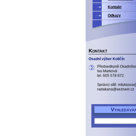
Kontakt
Odkazy
K
ONTAKT
Osadní výbor Količín
Předsedkyně Osadního
Iva Marková
tel. 605 578 872
Správci sítě: mfuksov
radakana@seznam.cz
V
YHLEDÁVÁN