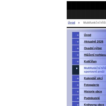
Úvod
Multifunkční hřiš
Úvod
Aktualně 2026
Osadní výbor
Hlášení rozhlas
Količíňan
Multifunkční hři
sportovní areál
Kalendář akcí
Fotogalerie
Historie obce
Podnikatelé
Knihovna obce