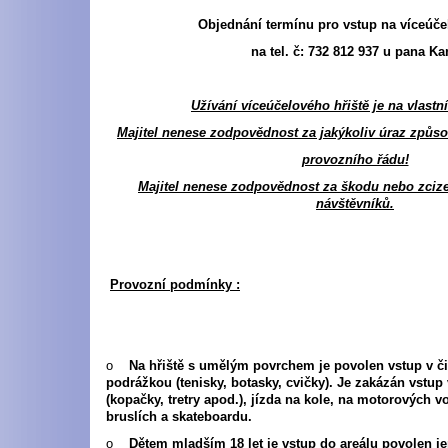
Objednání termínu pro vstup na víceúčel
na tel. č: 732 812 937 u pana Ka
Užívání víceúčelového hřiště je na vlastn
Majitel nenese zodpovědnost za jakýkoliv úraz způs
provozního řádu!
Majitel nenese zodpovědnost za škodu nebo zciz
návštěvníků.
Provozní podmínky :
o
Na hřiště s umělým povrchem je povolen vstup v či
podrážkou (tenisky, botasky, cvičky). Je zakázán vstup 
(kopačky, tretry apod.), jízda na kole, na motorových 
bruslích a skateboardu.
o
Dětem mladším 18 let je vstup do areálu povolen j