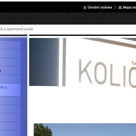
Úvodní stránka
Mapa st
tě a sportovní areál
u
ště a