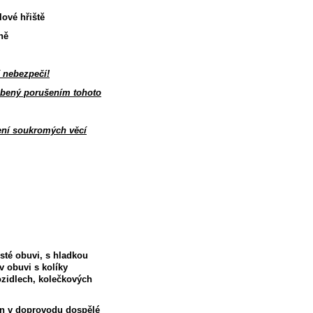
ové hřiště
ně
í nebezpečí!
obený porušením tohoto
ení soukromých věcí
sté obuvi, s hladkou
v obuvi s kolíky
vozidlech, kolečkových
en v doprovodu dospělé