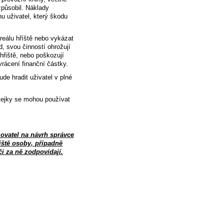
způsobil. Náklady
u uživatel, který škodu
reálu hříště nebo vykázat
d, svou činností ohrožují
hřiště, nebo poškozují
vrácení finanční částky.
de hradit uživatel v plné
okejky se mohou používat
ovatel na návrh správce
iště osoby, případně
či za ně zodpovídají.