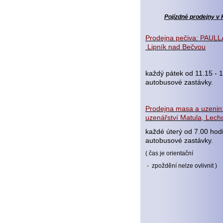
Pojízdné prodejny v 
Prodejna pečiva: PAULLA
Lipník nad Bečvou
každý pátek od 11.15 - 1
autobusové zastávky.
Prodejna masa a uzenin:
uzenářství Matula, Lecho
každé úterý od 7.00 hod
autobusové zastávky.
( čas je orientační
- zpoždění nelze ovlivnit )