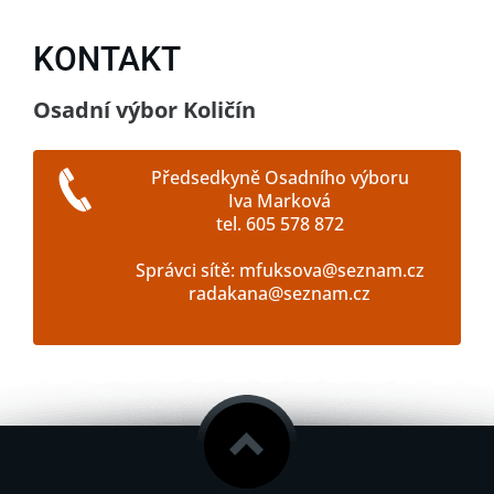
KONTAKT
Osadní výbor Količín
Předsedkyně Osadního výboru
Iva Marková
tel. 605 578 872
Správci sítě: mfuksova@seznam.cz
radakana@seznam.cz