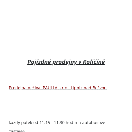
Pojízdné prodejny v Količíně
Prodejna pečiva: PAULLA,s.r.o. Lipník nad Bečvou
každý pátek od 11.15 - 11:30 hodin u autobusové
zastávky.