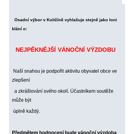
Osadní výbor v Količíně vyhlašuje stejně jako loni
klání o:
NEJPĚKNĚJŠÍ VÁNOČNÍ VÝZDOBU
Naší snahou je podpořit aktivitu obyvatel obce ve
zlepšení
a zkrášlování svého okolí. Účastníkem soutěže
může být
úplně každý.
Předmětem hodnocení bude vánoční výzdoba