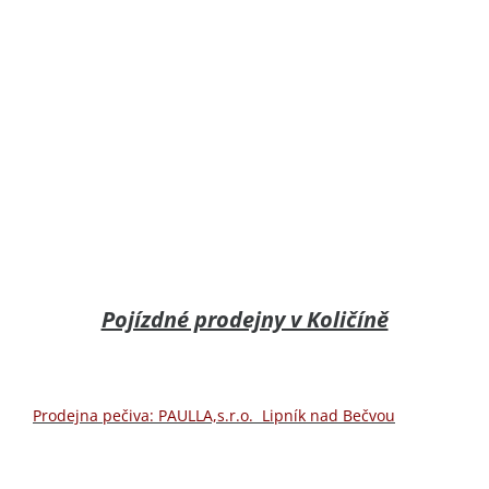
Pojízdné prodejny v Količíně
Prodejna pečiva: PAULLA,s.r.o. Lipník nad Bečvou