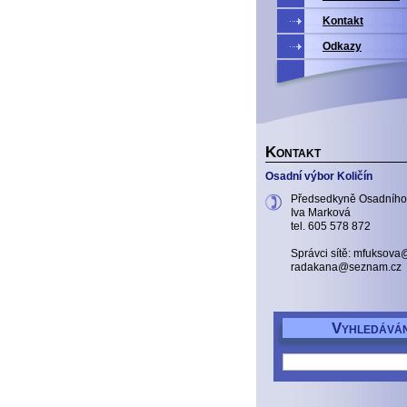
Kontakt
Odkazy
K
ONTAKT
Osadní výbor Količín
Předsedkyně Osadního
Iva Marková
tel. 605 578 872
Správci sítě: mfuksov
radakana@seznam.cz
V
YHLEDÁVÁN