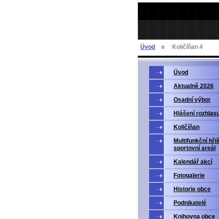
Úvod
Količíňan 4
Úvod
Aktualně 2026
Osadní výbor
Hlášení rozhlas
Količíňan
Multifunkční hři
sportovní areál
Kalendář akcí
Fotogalerie
Historie obce
Podnikatelé
Knihovna obce