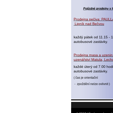
Pojízdné prodejny v 
Prodejna pečiva: PAULLA
Lipník nad Bečvou
každý pátek od 11.15 - 1
autobusové zastávky.
Prodejna masa a uzenin:
uzenářství Matula, Lecho
každé úterý od 7.00 hod
autobusové zastávky.
( čas je orientační
- zpoždění nelze ovlivnit )