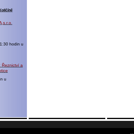
Količíně
,s.r.o.
1:30 hodin u
 Řeznictví a
tice
in u