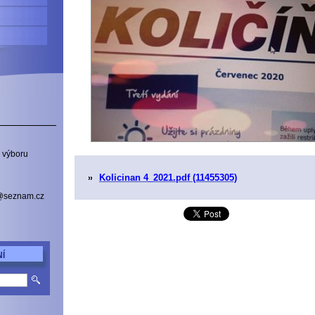
 výboru
Kolicinan 4_2021.pdf (11455305)
a@seznam.cz
Í