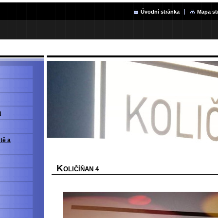
Úvodní stránka
Mapa st
u
ště a
K
OLIČÍŇAN 4