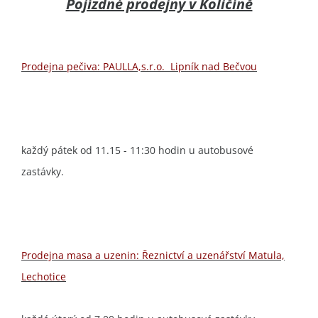
Pojízdné prodejny v Količíně
Prodejna pečiva: PAULLA,s.r.o. Lipník nad Bečvou
každý pátek od 11.15 - 11:30 hodin u autobusové
zastávky.
Prodejna masa a uzenin: Řeznictví a uzenářství Matula,
Lechotice