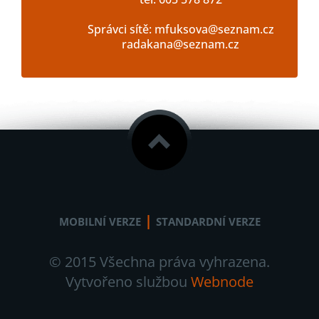
Správci sítě: mfuksova@seznam.cz
radakana@seznam.cz
|
MOBILNÍ VERZE
STANDARDNÍ VERZE
© 2015 Všechna práva vyhrazena.
Vytvořeno službou
Webnode