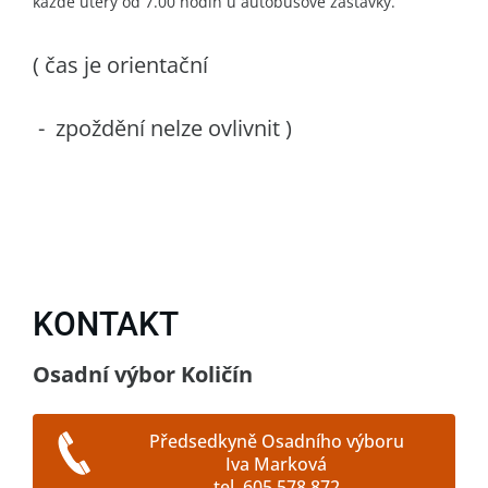
každé úterý od 7.00 hodin u autobusové zastávky.
( čas je orientační
- zpoždění nelze ovlivnit )
KONTAKT
Osadní výbor Količín
Předsedkyně Osadního výboru
Iva Marková
tel. 605 578 872