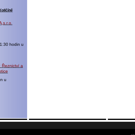
Količíně
,s.r.o.
1:30 hodin u
 Řeznictví a
tice
in u