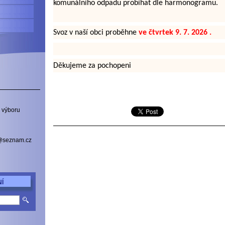
komunálního odpadu probíhat dle harmonogramu.
Svoz v naší obci proběhne
ve čtvrtek
9. 7. 2026 .
Děkujeme za pochopeni
 výboru
a@seznam.cz
Í