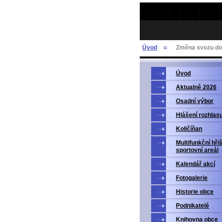
Úvod
Změna svozu do
Úvod
Aktualně 2026
Osadní výbor
Hlášení rozhlas
Količíňan
Multifunkční hři
sportovní areál
Kalendář akcí
Fotogalerie
Historie obce
Podnikatelé
Knihovna obce