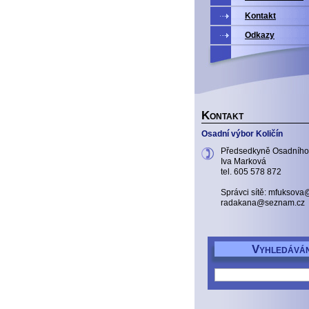
Kontakt
Odkazy
K
ONTAKT
Osadní výbor Količín
Předsedkyně Osadního
Iva Marková
tel. 605 578 872
Správci sítě: mfuksov
radakana@seznam.cz
V
YHLEDÁVÁN