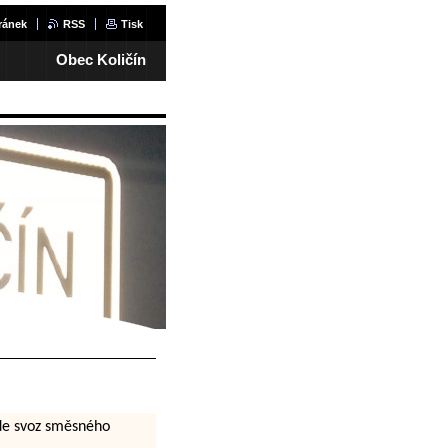
ránek
RSS
Tisk
Obec Količín
ude svoz směsného