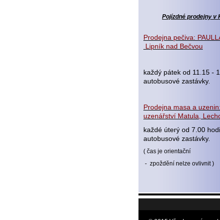
Pojízdné prodejny v 
Prodejna pečiva: PAULLA
Lipník nad Bečvou
každý pátek od 11.15 - 1
autobusové zastávky.
Prodejna masa a uzenin:
uzenářství Matula, Lecho
každé úterý od 7.00 hod
autobusové zastávky.
( čas je orientační
- zpoždění nelze ovlivnit )