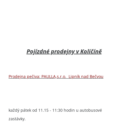
Pojízdné prodejny v Količíně
Prodejna pečiva: PAULLA,s.r.o. Lipník nad Bečvou
každý pátek od 11.15 - 11:30 hodin u autobusové
zastávky.