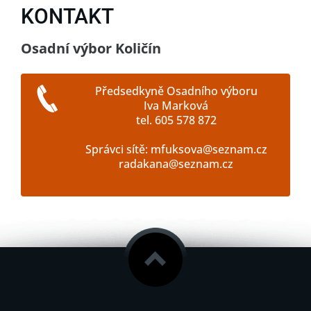
KONTAKT
Osadní výbor Količín
Předsedkyně Osadního výboru
Iva Marková
tel. 605 578 872
Správci sítě: mfuksova@seznam.cz
radakana@seznam.cz