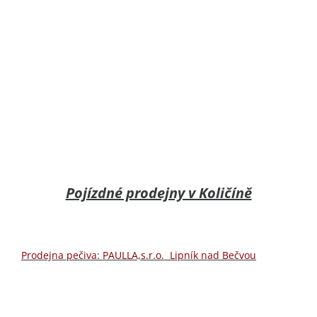
Pojízdné prodejny v Količíně
Prodejna pečiva: PAULLA,s.r.o. Lipník nad Bečvou