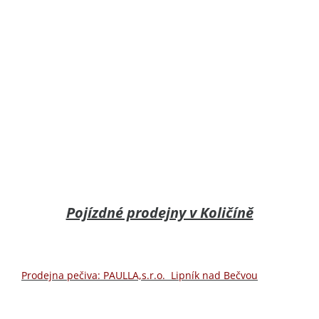
Pojízdné prodejny v Količíně
Prodejna pečiva: PAULLA,s.r.o. Lipník nad Bečvou