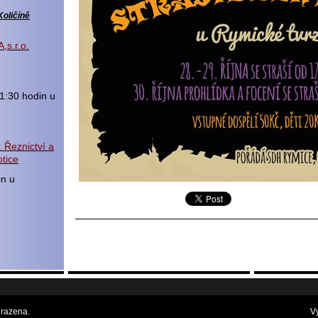
Količíně
,s.r.o.
1:30 hodin u
 Řeznictví a
tice
in u
razena.
V