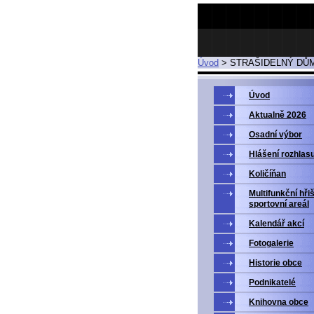
Úvod
>
STRAŠIDELNÝ DŮM
Úvod
Aktualně 2026
Osadní výbor
Hlášení rozhlas
Količíňan
Multifunkční hři
sportovní areál
Kalendář akcí
Fotogalerie
Historie obce
Podnikatelé
Knihovna obce