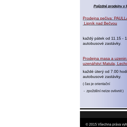
Pojízdné prodejny v 
Prodejna pečiva: PAULLA
Lipník nad Bečvou
každý pátek od 11.15 - 1
autobusové zastávky.
Prodejna masa a uzenin:
uzenářství Matula, Lecho
každé úterý od 7.00 hod
autobusové zastávky.
( čas je orientační
- zpoždění nelze ovlivnit )
© 2015 Všechna práva vyh