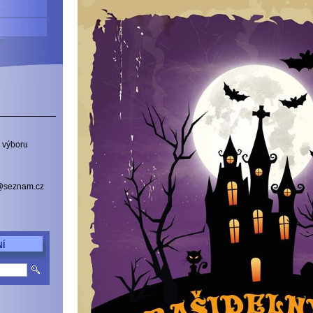
 výboru
a@seznam.cz
Í