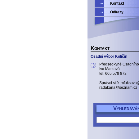
Kontakt
Odkazy
K
ONTAKT
Osadní výbor Količín
Předsedkyně Osadního
Iva Marková
tel. 605 578 872
Správci sítě: mfuksov
radakana@seznam.cz
V
YHLEDÁVÁN