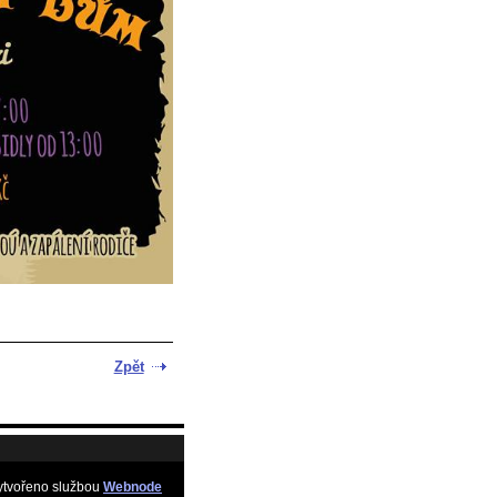
Zpět
ytvořeno službou
Webnode