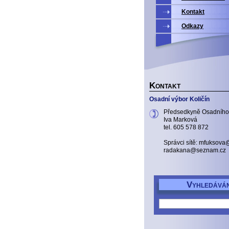
Kontakt
Odkazy
K
ONTAKT
Osadní výbor Količín
Předsedkyně Osadního
Iva Marková
tel. 605 578 872
Správci sítě: mfuksov
radakana@seznam.cz
V
YHLEDÁVÁN