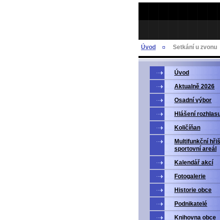
Úvod
Setkání u zvonu
Úvod
Aktualně 2026
Osadní výbor
Hlášení rozhlas
Količíňan
Multifunkční hři
sportovní areál
Kalendář akcí
Fotogalerie
Historie obce
Podnikatelé
Knihovna obce