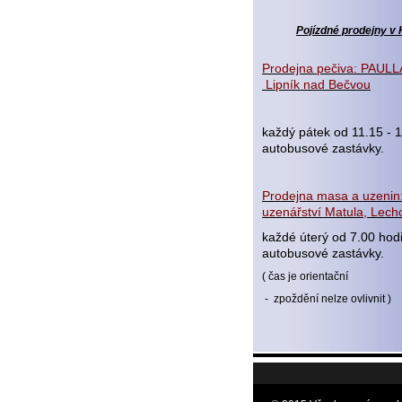
Pojízdné prodejny v 
Prodejna pečiva: PAULLA
Lipník nad Bečvou
každý pátek od 11.15 - 1
autobusové zastávky.
Prodejna masa a uzenin:
uzenářství Matula, Lecho
každé úterý od 7.00 hod
autobusové zastávky.
( čas je orientační
- zpoždění nelze ovlivnit )