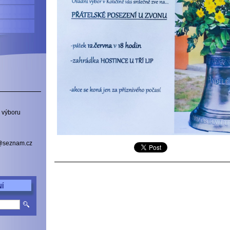
 výboru
a@seznam.cz
Í