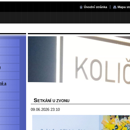
Úvodní stránka
Mapa st
u
ště a
S
ETKÁNÍ U ZVONU
09.06.2026 23:10