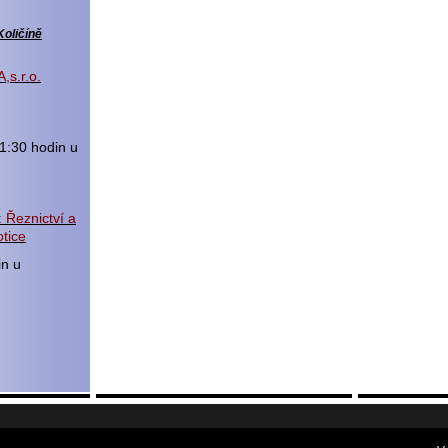
Količíně
,s.r.o.
1:30 hodin u
 Řeznictví a
tice
in u