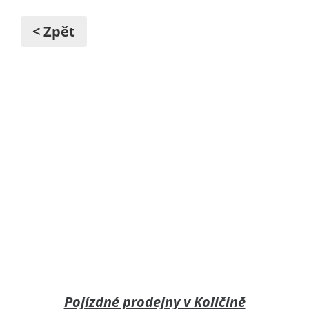
< Zpět
Pojízdné prodejny v Količíně