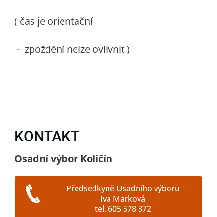
( čas je orientační
- zpoždění nelze ovlivnit )
KONTAKT
Osadní výbor Količín
Předsedkyně Osadního výboru
Iva Marková
tel. 605 578 872