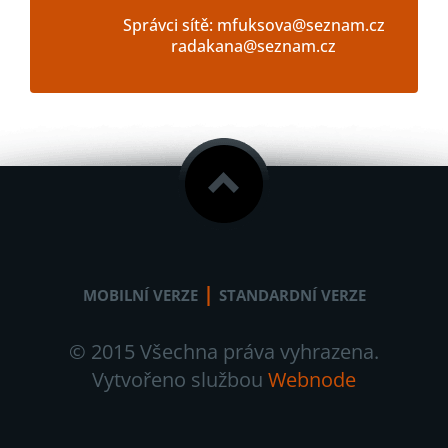
Správci sítě: mfuksova@seznam.cz
radakana@seznam.cz
|
MOBILNÍ VERZE
STANDARDNÍ VERZE
© 2015 Všechna práva vyhrazena.
Vytvořeno službou
Webnode