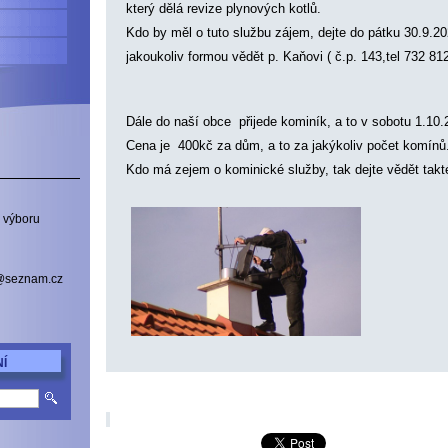
který dělá revize plynových kotlů.
Kdo by měl o tuto službu zájem, dejte do pátku 30.9.2
jakoukoliv formou vědět p. Kaňovi ( č.p. 143,tel 732 812
Dále do naší obce přijede kominík, a to v sobotu 1.10
Cena je 400kč za dům, a to za jakýkoliv počet komínů
Kdo má zejem o kominické služby, tak dejte vědět takt
 výboru
a@seznam.cz
Í