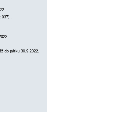
022
 937) .
.2022
.
éž do pátku 30.9.2022.