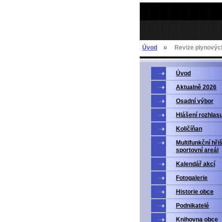
Úvod
Revize plynových
Úvod
Aktualně 2026
Osadní výbor
Hlášení rozhlas
Količíňan
Multifunkční hři
sportovní areál
Kalendář akcí
Fotogalerie
Historie obce
Podnikatelé
Knihovna obce