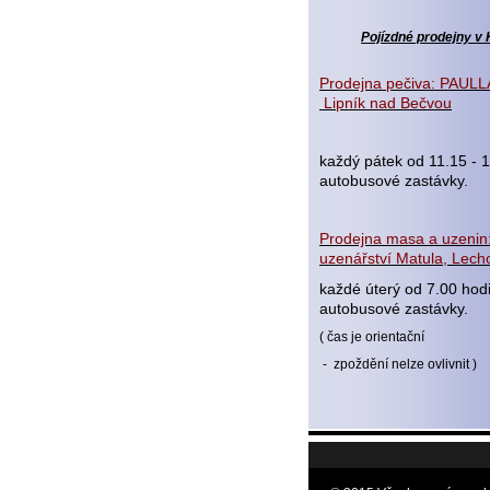
Pojízdné prodejny v 
Prodejna pečiva: PAULLA
Lipník nad Bečvou
každý pátek od 11.15 - 1
autobusové zastávky.
Prodejna masa a uzenin:
uzenářství Matula, Lecho
každé úterý od 7.00 hod
autobusové zastávky.
( čas je orientační
- zpoždění nelze ovlivnit )