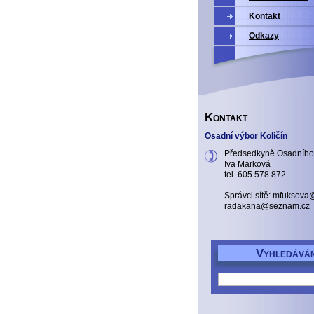
Kontakt
Odkazy
K
ONTAKT
Osadní výbor Količín
Předsedkyně Osadního
Iva Marková
tel. 605 578 872
Správci sítě: mfuksov
radakana@seznam.cz
V
YHLEDÁVÁN