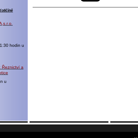
Količíně
,s.r.o.
1:30 hodin u
 Řeznictví a
tice
in u