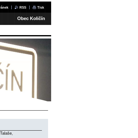
ránek
RSS
Tisk
Obec Količín
 Talaše,