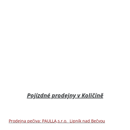
Pojízdné prodejny v Količíně
Prodejna pečiva: PAULLA,s.r.o. Lipník nad Bečvou