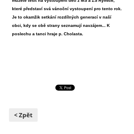
můžete těšit na v
ystoupení děti z MŠ a ZŠ Rymice,
které představí svá vánoční vystoupení pro tento rok.
Je to okamžik setkání rozdílných generací v naší
obci, kdy se obě strany seznamují navzájem...
K
poslechu a tanci hraje p. Cholasta.
< Zpět