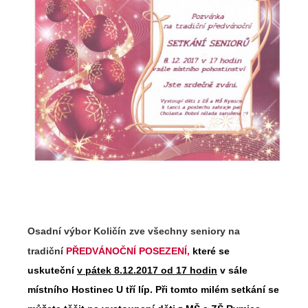
Osadní výbor Količín zve všechny seniory na
tradiční
PŘEDVÁNOČNÍ POSEZENÍ,
které se
uskuteční
v pátek 8.12.2017 od 17 hodin
v sále
místního Hostinec
U tří líp. Při tomto milém setkání se