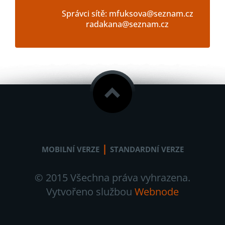
Správci sítě: mfuksova@seznam.cz
radakana@seznam.cz
|
MOBILNÍ VERZE
STANDARDNÍ VERZE
© 2015 Všechna práva vyhrazena.
Vytvořeno službou
Webnode