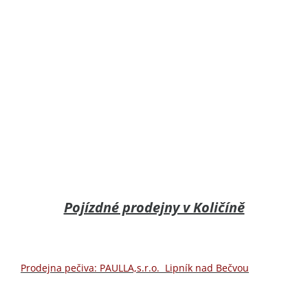
Pojízdné prodejny v Količíně
Prodejna pečiva: PAULLA,s.r.o. Lipník nad Bečvou