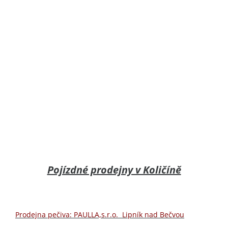
Pojízdné prodejny v Količíně
Prodejna pečiva: PAULLA,s.r.o. Lipník nad Bečvou