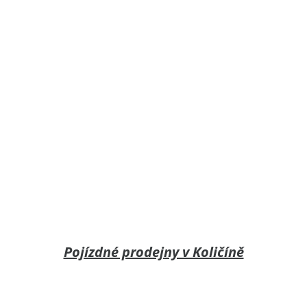
Pojízdné prodejny v Količíně