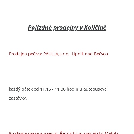
Pojízdné prodejny v Količíně
Prodejna pečiva: PAULLA,s.r.o. Lipník nad Bečvou
každý pátek od 11.15 - 11:30 hodin u autobusové
zastávky.
Prodejna masa a uzenin: Řeznictví a uzenářství Matula,