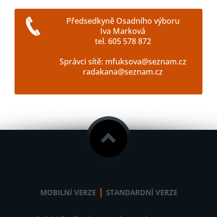
Předsedkyně Osadního výboru
Iva Marková
tel. 605 578 872
Správci sítě: mfuksova@seznam.cz
radakana@seznam.cz
|
MOBILNÍ VERZE
STANDARDNÍ VERZE