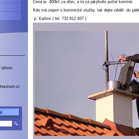
Cena je 400kč za dům, a to za jakýkoliv počet komínů.
Kdo má zejem o kominické služby, tak dejte vědět do pát
p. Kaňovi ( tel. 732 812 937 )
 výboru
a@seznam.cz
Í