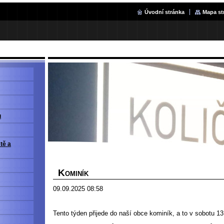
Úvodní stránka
Mapa st
u
ště a
K
OMINÍK
09.09.2025 08:58
Tento týden přijede do naší obce kominík, a to v sobotu 1