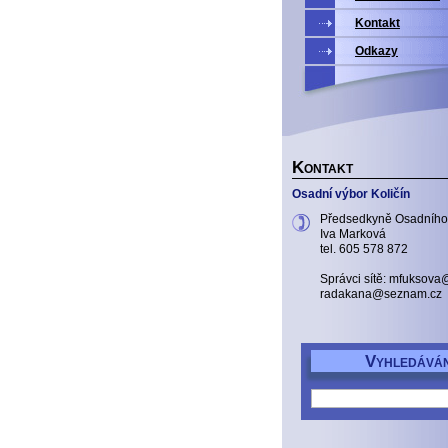
Kontakt
Odkazy
K
ONTAKT
Osadní výbor Količín
Předsedkyně Osadního
Iva Marková
tel. 605 578 872
Správci sítě: mfuksov
radakana@seznam.cz
V
YHLEDÁVÁN