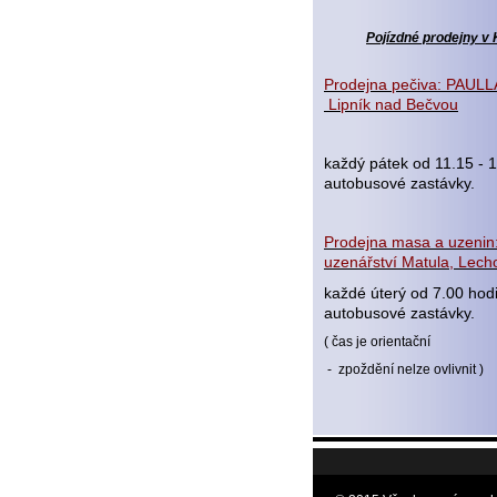
Pojízdné prodejny v 
Prodejna pečiva: PAULLA
Lipník nad Bečvou
každý pátek od 11.15 - 1
autobusové zastávky.
Prodejna masa a uzenin:
uzenářství Matula, Lecho
každé úterý od 7.00 hod
autobusové zastávky.
( čas je orientační
- zpoždění nelze ovlivnit )