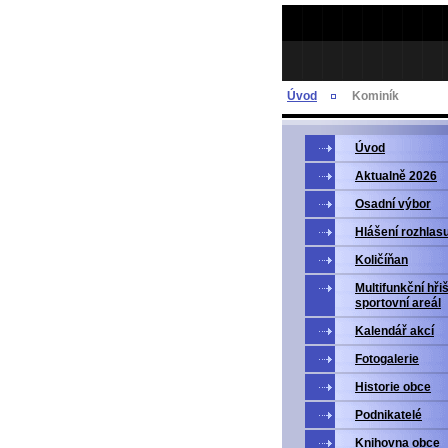
Úvod
Kominík
Úvod
Aktualně 2026
Osadní výbor
Hlášení rozhlas
Količíňan
Multifunkční hři
sportovní areál
Kalendář akcí
Fotogalerie
Historie obce
Podnikatelé
Knihovna obce