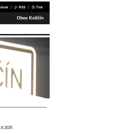
ránek
RSS
Tisk
Obec Količín
3.9.2025