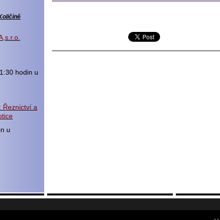
Količíně
,s.r.o.
1:30 hodin u
 Řeznictví a
tice
in u