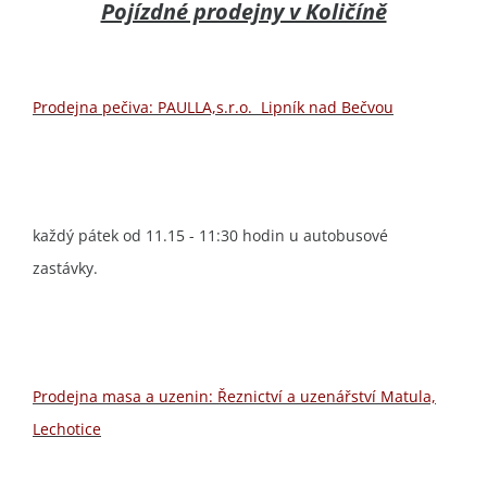
Pojízdné prodejny v Količíně
Prodejna pečiva: PAULLA,s.r.o. Lipník nad Bečvou
každý pátek od 11.15 - 11:30 hodin u autobusové
zastávky.
Prodejna masa a uzenin: Řeznictví a uzenářství Matula,
Lechotice