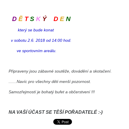
D
Ě
T
S
K
Ý
D
E
N
který se bude konat
v sobotu 2.6. 2018 od 14:00 hod.
ve sportovním areálu.
Připraveny jsou zábavné soutěže, dovádění a skotačení.
.......Navíc pro všechny děti menší pozornost.
Samozřejmostí je bohatý bufet a občerstvení !!!
NA VAŠÍ ÚČAST SE TĚŠÍ POŘADATELÉ :-)