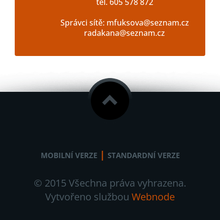
tel. 605 578 872
Správci sítě: mfuksova@seznam.cz
radakana@seznam.cz
|
MOBILNÍ VERZE
STANDARDNÍ VERZE
© 2015 Všechna práva vyhrazena.
Vytvořeno službou
Webnode