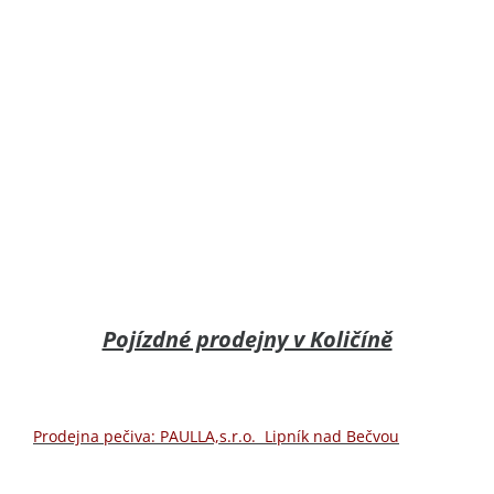
Pojízdné prodejny v Količíně
Prodejna pečiva: PAULLA,s.r.o. Lipník nad Bečvou