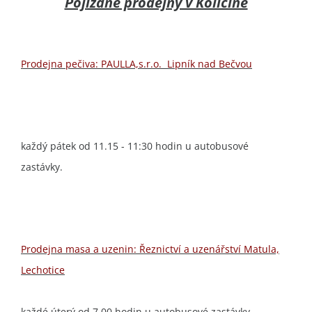
Pojízdné prodejny v Količíně
Prodejna pečiva: PAULLA,s.r.o. Lipník nad Bečvou
každý pátek od 11.15 - 11:30 hodin u autobusové
zastávky.
Prodejna masa a uzenin: Řeznictví a uzenářství Matula,
Lechotice
každé úterý od 7.00 hodin u autobusové zastávky.