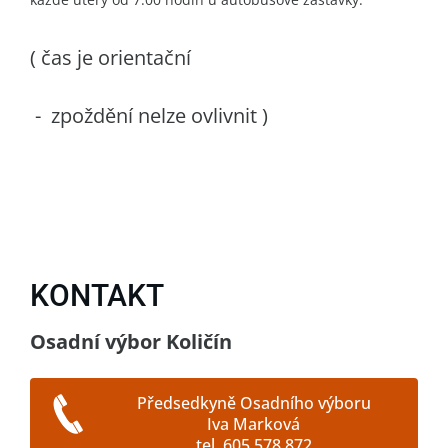
( čas je orientační
- zpoždění nelze ovlivnit )
KONTAKT
Osadní výbor Količín
Předsedkyně Osadního výboru
Iva Marková
tel. 605 578 872