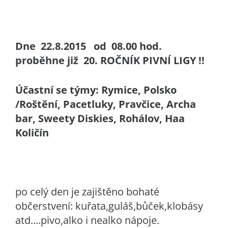
Dne 22.8.2015 od 08.00 hod.
proběhne již 20. ROČNÍK PIVNÍ LIGY !!
Účastní se týmy: Rymice, Polsko
/Roštění, Pacetluky, Pravčice, Archa
bar, Sweety Diskies, Rohálov, Haa
Količín
po celý den je zajištěno bohaté
občerstvení: kuřata,guláš,b
ůček,klobásy
atd....pivo,alko i nealko nápoje.