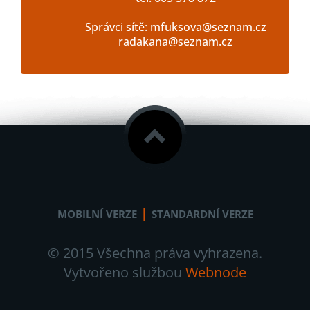
Správci sítě: mfuksova@seznam.cz
radakana@seznam.cz
|
MOBILNÍ VERZE
STANDARDNÍ VERZE
© 2015 Všechna práva vyhrazena.
Vytvořeno službou
Webnode