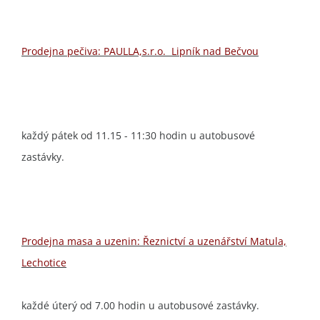
Prodejna pečiva: PAULLA,s.r.o. Lipník nad Bečvou
každý pátek od 11.15 - 11:30 hodin u autobusové
zastávky.
Prodejna masa a uzenin: Řeznictví a uzenářství Matula,
Lechotice
každé úterý od 7.00 hodin u autobusové zastávky.