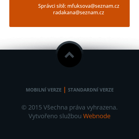
Správci sítě: mfuksova@seznam.cz
radakana@seznam.cz
|
MOBILNÍ VERZE
STANDARDNÍ VERZE
© 2015 Všechna práva vyhrazena.
Vytvořeno službou
Webnode