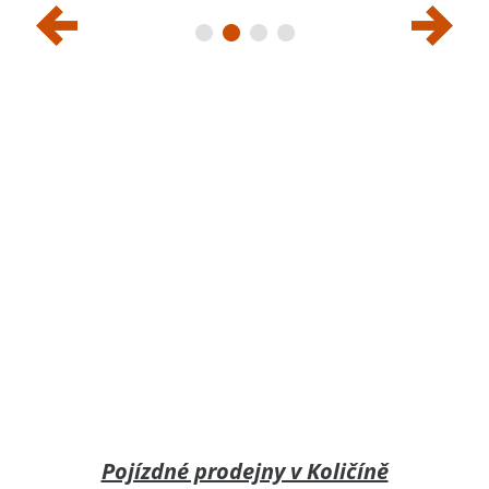
Pojízdné prodejny v Količíně