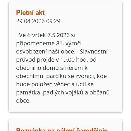
Pietní akt
29.04.2026 09:29
Ve čtvrtek 7.5.2026 si
připomeneme 81. výročí
osvobození naší obce. Slavnostní
průvod projde v 19.00 hod. od
obecního domu směrem k
obecnímu parčíku se zvonicí, kde
bude položen věnec a uctí se
památka padlých vojáků a občanů
obce.
Pozvánka na pálení čarodějnic