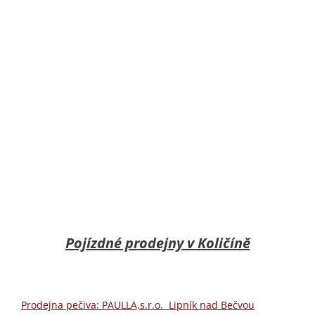
Pojízdné prodejny v Količíně
Prodejna pečiva: PAULLA,s.r.o. Lipník nad Bečvou