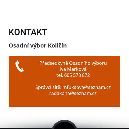
KONTAKT
Osadní výbor Količín
Předsedkyně Osadního výboru
Iva Marková
tel. 605 578 872
Správci sítě: mfuksova@seznam.cz
radakana@seznam.cz