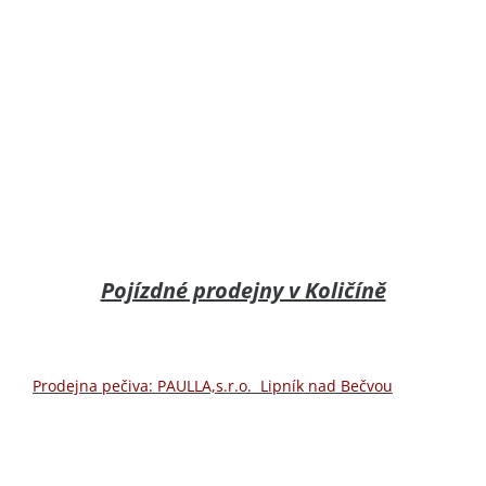
Pojízdné prodejny v Količíně
Prodejna pečiva: PAULLA,s.r.o. Lipník nad Bečvou