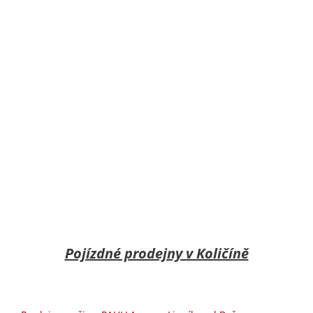
Pojízdné prodejny v Količíně