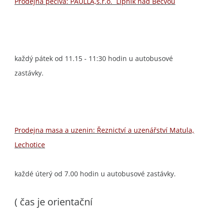
Prodejna pečiva: PAULLA,s.r.o. Lipník nad Bečvou
každý pátek od 11.15 - 11:30 hodin u autobusové
zastávky.
Prodejna masa a uzenin: Řeznictví a uzenářství Matula,
Lechotice
každé úterý od 7.00 hodin u autobusové zastávky.
( čas je orientační